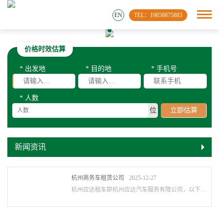
EN
TEL：19858875883
价格时效估算
* 出发地
* 目的地
* 手机号
* 人数
位
立即估算
新闻资讯
杭州商务车租赁公司
2025-12-27
杭州应达租车即杭州应达汽车服务有限公司，以下是其相关介绍： 杭州会议租车公司，浙江···