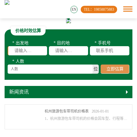
EN
TEL：19858875883
价格时效估算
* 出发地
* 目的地
* 手机号
* 人数
位
立即估算
新闻资讯
杭州旅游包车带司机价格表
2026-01-01
1、杭州旅游包车带司机的价格会因车型、行程等因素而有所不同，以下是一些常见车型的价···