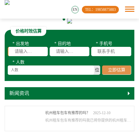
EN
TEL：19858875883
价格时效估算
* 出发地
* 目的地
* 手机号
* 人数
位
立即估算
新闻资讯
杭州租车包车有推荐的吗？
2025-12-10
杭州租车包车有推荐的吗我已将你提供的杭州租车包车公司信息整理成更清晰的推荐列表，···